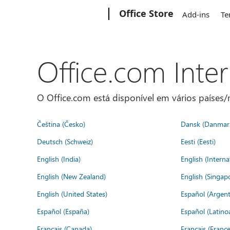
Microsoft
Office Store
Add-ins
Te
Office.com Inte
O Office.com está disponível em vários países/r
Čeština (Česko)
Dansk (Danmar
Deutsch (Schweiz)
Eesti (Eesti)
English (India)
English (Interna
English (New Zealand)
English (Singap
English (United States)
Español (Argent
Español (España)
Español (Latino
Français (Canada)
Français (France