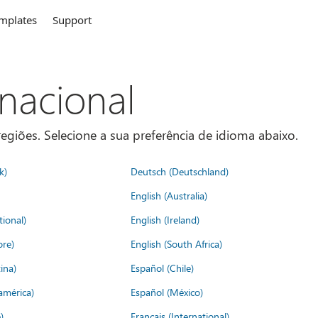
mplates
Support
rnacional
egiões. Selecione a sua preferência de idioma abaixo.
k)
Deutsch (Deutschland)
English (Australia)
tional)
English (Ireland)
ore)
English (South Africa)
ina)
Español (Chile)
américa)
Español (México)
)
Français (International)