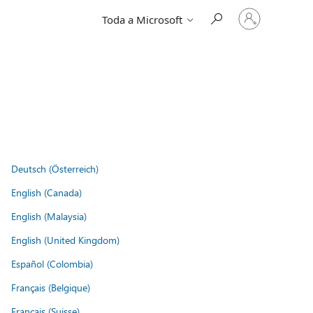
Iniciar
Toda a Microsoft
sessão
na
conta
Deutsch (Österreich)
English (Canada)
English (Malaysia)
English (United Kingdom)
Español (Colombia)
Français (Belgique)
Français (Suisse)