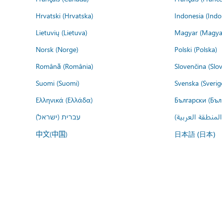
Hrvatski (Hrvatska)
Indonesia (Indo
Lietuvių (Lietuva)
Magyar (Magya
Norsk (Norge)
Polski (Polska)
Română (România)
Slovenčina (Slo
Suomi (Suomi)
Svenska (Sverig
Ελληνικά (Ελλάδα)
Български (Бъл
المنطقة العربية
עברית (ישראל)
中文(中国)
日本語 (日本)