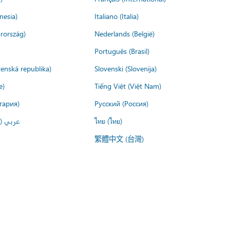
nesia)
Italiano (Italia)
rország)
Nederlands (België)
Português (Brasil)
venská republika)
Slovenski (Slovenija)
e)
Tiếng Việt (Việt Nam)
гария)
Русский (Россия)
عربي ()
ไทย (ไทย)
繁體中文 (台灣)