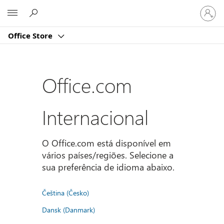
Iniciar
Microsoft
sessão
na
Office Store
conta
Office.com
Internacional
O Office.com está disponível em
vários países/regiões. Selecione a
sua preferência de idioma abaixo.
Čeština (Česko)
Dansk (Danmark)