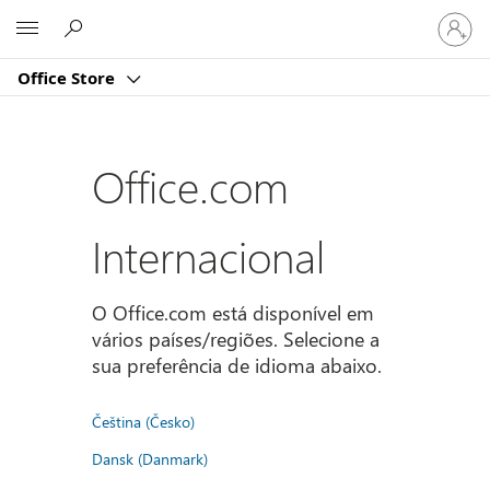
Iniciar
Microsoft
sessão
na
Office Store
conta
Office.com
Internacional
O Office.com está disponível em
vários países/regiões. Selecione a
sua preferência de idioma abaixo.
Čeština (Česko)
Dansk (Danmark)