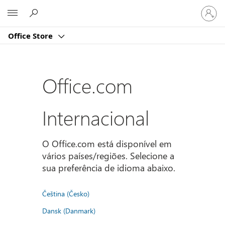
Iniciar
Microsoft
sessão
na
Office Store
conta
Office.com
Internacional
O Office.com está disponível em
vários países/regiões. Selecione a
sua preferência de idioma abaixo.
Čeština (Česko)
Dansk (Danmark)