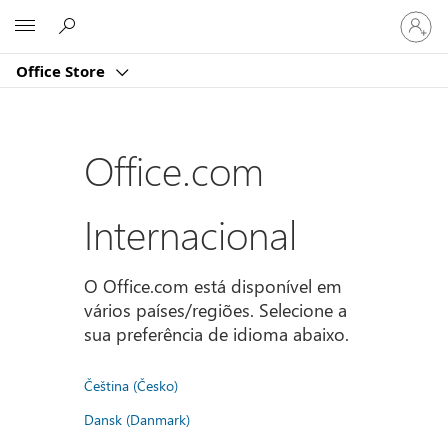
Iniciar
Microsoft
sessão
na
Office Store
conta
Office.com
Internacional
O Office.com está disponível em
vários países/regiões. Selecione a
sua preferência de idioma abaixo.
Čeština (Česko)
Dansk (Danmark)