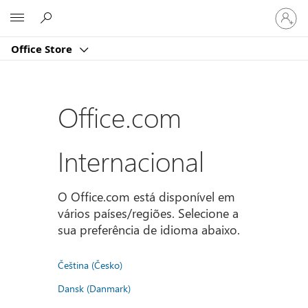
Iniciar
Microsoft
sessão
na
Office Store
conta
Office.com
Internacional
O Office.com está disponível em
vários países/regiões. Selecione a
sua preferência de idioma abaixo.
Čeština (Česko)
Dansk (Danmark)