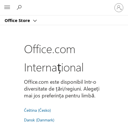
Conectaț
Microsoft
vă
la
Office Store
contul
dvs.
Office.com
Internațional
Office.com este disponibil într-o
diversitate de țări/regiuni. Alegeți
mai jos preferința pentru limbă.
Čeština (Česko)
Dansk (Danmark)