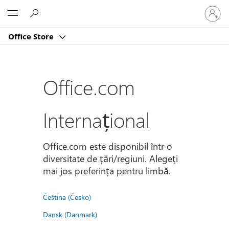
Conectaț
Microsoft
vă
la
Office Store
contul
dvs.
Office.com
Internațional
Office.com este disponibil într-o
diversitate de țări/regiuni. Alegeți
mai jos preferința pentru limbă.
Čeština (Česko)
Dansk (Danmark)