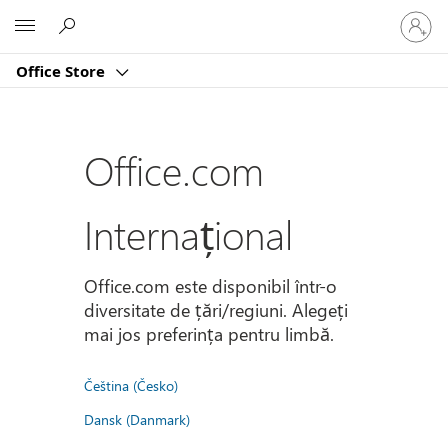
Conectaț
Microsoft
vă
la
Office Store
contul
dvs.
Office.com
Internațional
Office.com este disponibil într-o
diversitate de țări/regiuni. Alegeți
mai jos preferința pentru limbă.
Čeština (Česko)
Dansk (Danmark)