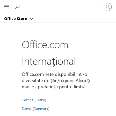
Conectaț
Microsoft
vă
la
Office Store
contul
dvs.
Office.com
Internațional
Office.com este disponibil într-o
diversitate de țări/regiuni. Alegeți
mai jos preferința pentru limbă.
Čeština (Česko)
Dansk (Danmark)