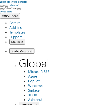
Salt la conținutul principal
Microsoft
Office Store
Office Store
Office Store
Pornire
Add-ins
Templates
Support
Mai mult
Toate Microsoft
Global
Microsoft 365
Azure
Copilot
Windows
Surface
XBOX
Asistență
Software-uri