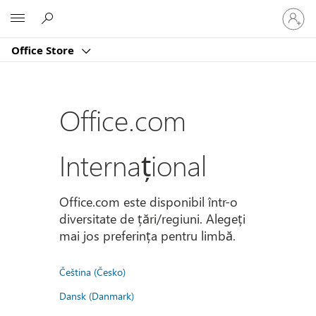
Conectaț
Microsoft
vă
la
Office Store
contul
dvs.
Office.com
Internațional
Office.com este disponibil într-o
diversitate de țări/regiuni. Alegeți
mai jos preferința pentru limbă.
Čeština (Česko)
Dansk (Danmark)