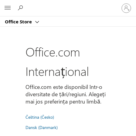
Conectaț
Microsoft
vă
la
Office Store
contul
dvs.
Office.com
Internațional
Office.com este disponibil într-o
diversitate de țări/regiuni. Alegeți
mai jos preferința pentru limbă.
Čeština (Česko)
Dansk (Danmark)