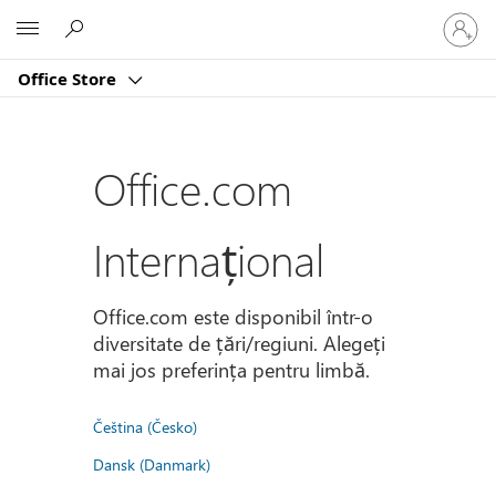
Conectaț
Microsoft
vă
la
Office Store
contul
dvs.
Office.com
Internațional
Office.com este disponibil într-o
diversitate de țări/regiuni. Alegeți
mai jos preferința pentru limbă.
Čeština (Česko)
Dansk (Danmark)