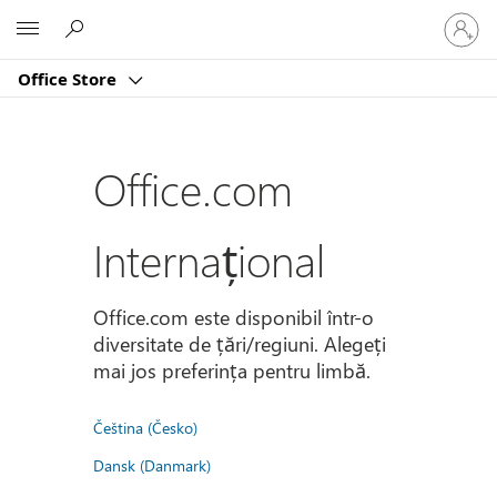
Conectaț
Microsoft
vă
la
Office Store
contul
dvs.
Office.com
Internațional
Office.com este disponibil într-o
diversitate de țări/regiuni. Alegeți
mai jos preferința pentru limbă.
Čeština (Česko)
Dansk (Danmark)