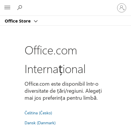
Conectaț
Microsoft
vă
la
Office Store
contul
dvs.
Office.com
Internațional
Office.com este disponibil într-o
diversitate de țări/regiuni. Alegeți
mai jos preferința pentru limbă.
Čeština (Česko)
Dansk (Danmark)