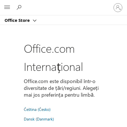
Conectaț
Microsoft
vă
la
Office Store
contul
dvs.
Office.com
Internațional
Office.com este disponibil într-o
diversitate de țări/regiuni. Alegeți
mai jos preferința pentru limbă.
Čeština (Česko)
Dansk (Danmark)