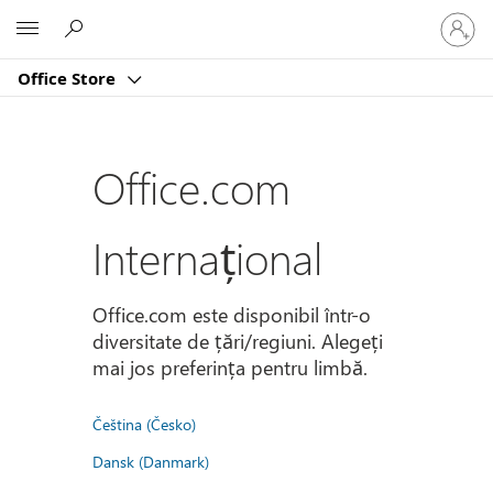
Conectaț
Microsoft
vă
la
Office Store
contul
dvs.
Office.com
Internațional
Office.com este disponibil într-o
diversitate de țări/regiuni. Alegeți
mai jos preferința pentru limbă.
Čeština (Česko)
Dansk (Danmark)