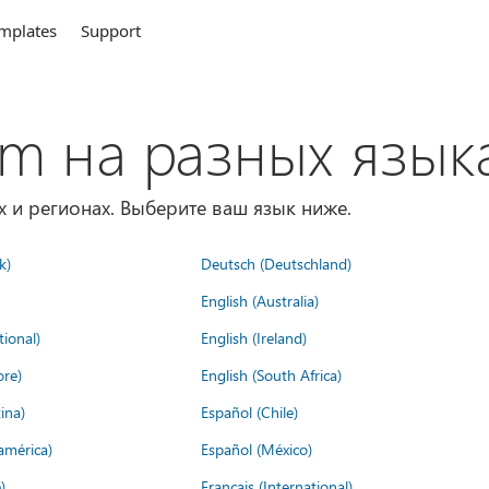
mplates
Support
om на разных язык
х и регионах. Выберите ваш язык ниже.
k)
Deutsch (Deutschland)
English (Australia)
tional)
English (Ireland)
ore)
English (South Africa)
ina)
Español (Chile)
américa)
Español (México)
)
Français (International)