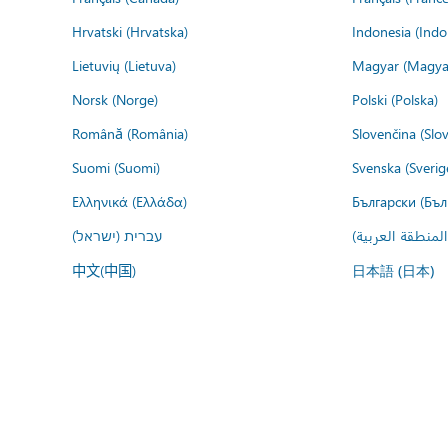
Hrvatski (Hrvatska)
Indonesia (Indo
Lietuvių (Lietuva)
Magyar (Magya
Norsk (Norge)
Polski (Polska)
Română (România)
Slovenčina (Slo
Suomi (Suomi)
Svenska (Sverig
Ελληνικά (Ελλάδα)
Български (Бъл
المنطقة العربية
עברית (ישראל)
中文(中国)
日本語 (日本)