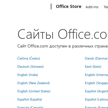
Microsoft
Office Store
Add-ins
Te
Сайты Office.c
Сайт Office.com доступен в различных страна
Čeština (Česko)
Dansk (Danmar
Deutsch (Schweiz)
Eesti (Eesti)
English (India)
English (Interna
English (New Zealand)
English (Singap
English (United States)
Español (Argent
Español (España)
Español (Latino
Français (Canada)
Français (France