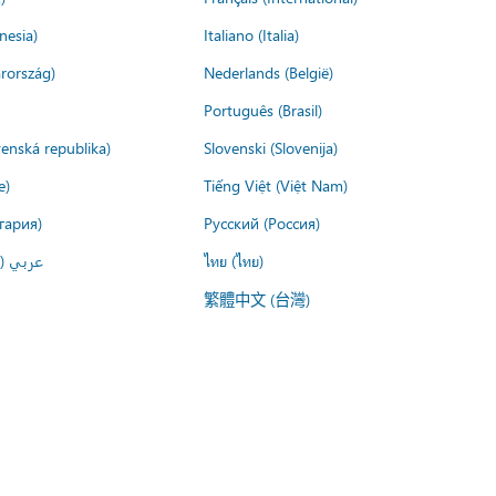
nesia)
Italiano (Italia)
rország)
Nederlands (België)
Português (Brasil)
venská republika)
Slovenski (Slovenija)
e)
Tiếng Việt (Việt Nam)
гария)
Русский (Россия)
عربي ()
ไทย (ไทย)
繁體中文 (台灣)