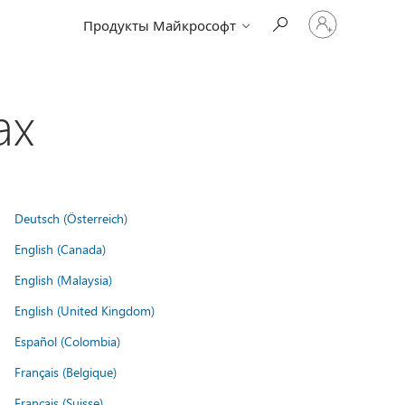
Войдите
Продукты Майкрософт
в
учетную
запись
ах
Deutsch (Österreich)
English (Canada)
English (Malaysia)
English (United Kingdom)
Español (Colombia)
Français (Belgique)
Français (Suisse)