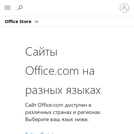
Войдит
Microsoft
в
учетну
Office Store
запись
Сайты
Office.com на
разных языках
Сайт Office.com доступен в
различных странах и регионах.
Выберите ваш язык ниже.