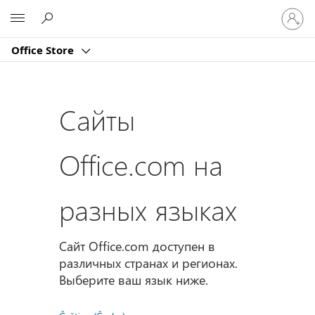
Войдит
Microsoft
в
учетну
Office Store
запись
Сайты
Office.com на
разных языках
Сайт Office.com доступен в
различных странах и регионах.
Выберите ваш язык ниже.