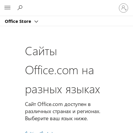
Войдит
Microsoft
в
учетну
Office Store
запись
Сайты
Office.com на
разных языках
Сайт Office.com доступен в
различных странах и регионах.
Выберите ваш язык ниже.