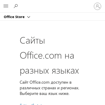
Войдит
Microsoft
в
учетну
Office Store
запись
Сайты
Office.com на
разных языках
Сайт Office.com доступен в
различных странах и регионах.
Выберите ваш язык ниже.