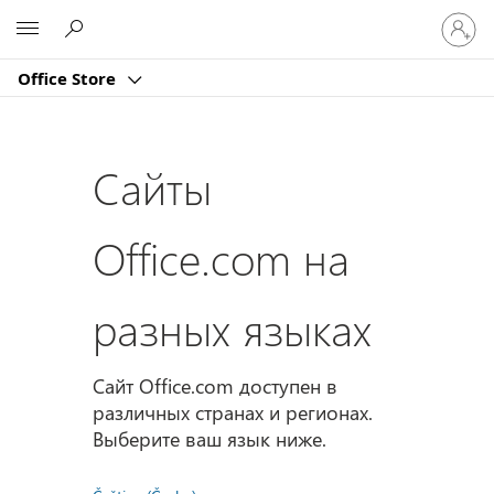
Войдит
Microsoft
в
учетну
Office Store
запись
Сайты
Office.com на
разных языках
Сайт Office.com доступен в
различных странах и регионах.
Выберите ваш язык ниже.