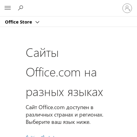
Войдит
Microsoft
в
учетну
Office Store
запись
Сайты
Office.com на
разных языках
Сайт Office.com доступен в
различных странах и регионах.
Выберите ваш язык ниже.