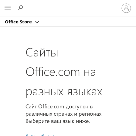
Войдит
Microsoft
в
учетну
Office Store
запись
Сайты
Office.com на
разных языках
Сайт Office.com доступен в
различных странах и регионах.
Выберите ваш язык ниже.