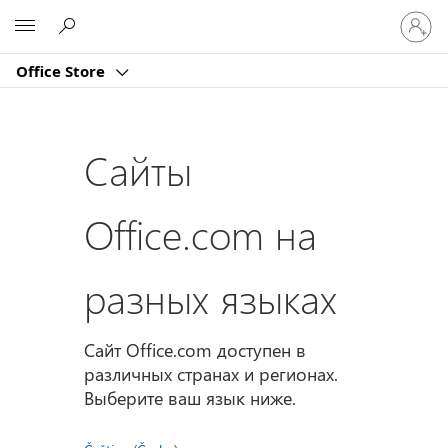
Войдит
Microsoft
в
учетну
Office Store
запись
Сайты
Office.com на
разных языках
Сайт Office.com доступен в
различных странах и регионах.
Выберите ваш язык ниже.