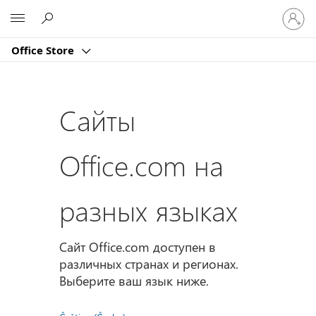
Войдит
Microsoft
в
учетну
Office Store
запись
Сайты
Office.com на
разных языках
Сайт Office.com доступен в
различных странах и регионах.
Выберите ваш язык ниже.