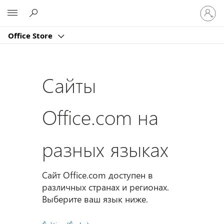
Войдит
Microsoft
в
учетну
Office Store
запись
Сайты
Office.com на
разных языках
Сайт Office.com доступен в
различных странах и регионах.
Выберите ваш язык ниже.