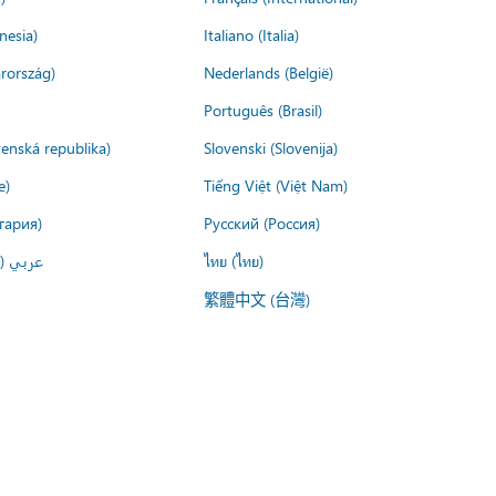
nesia)
Italiano (Italia)
rország)
Nederlands (België)
Português (Brasil)
venská republika)
Slovenski (Slovenija)
e)
Tiếng Việt (Việt Nam)
гария)
Русский (Россия)
عربي ()
ไทย (ไทย)
繁體中文 (台灣)