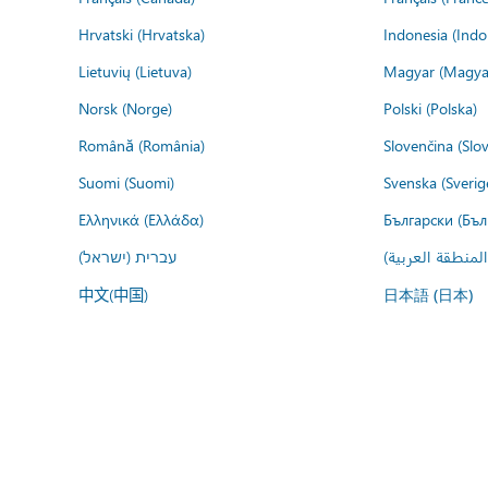
Hrvatski (Hrvatska)
Indonesia (Indo
Lietuvių (Lietuva)
Magyar (Magya
Norsk (Norge)
Polski (Polska)
Română (România)
Slovenčina (Slo
Suomi (Suomi)
Svenska (Sverig
Ελληνικά (Ελλάδα)
Български (Бъл
المنطقة العربية
עברית (ישראל)
中文(中国)
日本語 (日本)