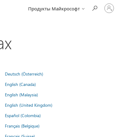
Войдите
Продукты Майкрософт
в
учетную
запись
ах
Deutsch (Österreich)
English (Canada)
English (Malaysia)
English (United Kingdom)
Español (Colombia)
Français (Belgique)
Français (Suisse)