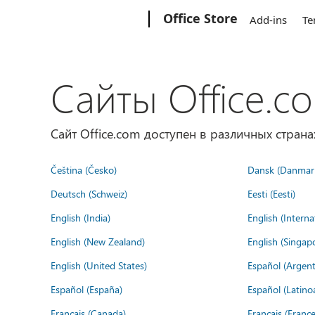
Microsoft
Office Store
Add-ins
Te
Сайты Office.c
Сайт Office.com доступен в различных страна
Čeština (Česko)
Dansk (Danmar
Deutsch (Schweiz)
Eesti (Eesti)
English (India)
English (Interna
English (New Zealand)
English (Singap
English (United States)
Español (Argent
Español (España)
Español (Latino
Français (Canada)
Français (France