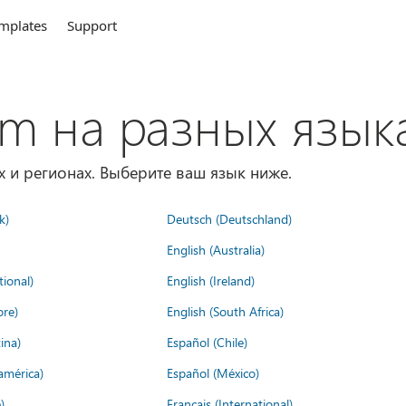
mplates
Support
om на разных язык
х и регионах. Выберите ваш язык ниже.
k)
Deutsch (Deutschland)
English (Australia)
tional)
English (Ireland)
ore)
English (South Africa)
ina)
Español (Chile)
américa)
Español (México)
)
Français (International)