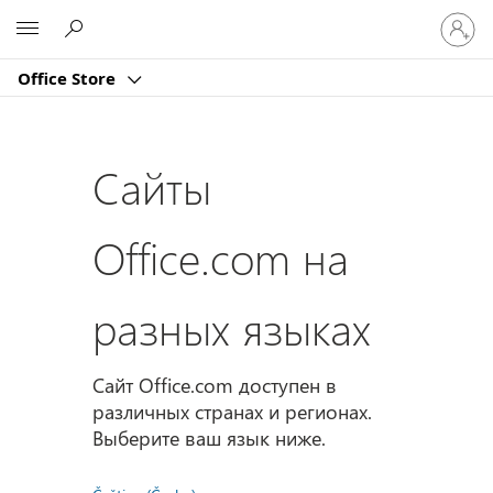
Войдит
Microsoft
в
учетну
Office Store
запись
Сайты
Office.com на
разных языках
Сайт Office.com доступен в
различных странах и регионах.
Выберите ваш язык ниже.