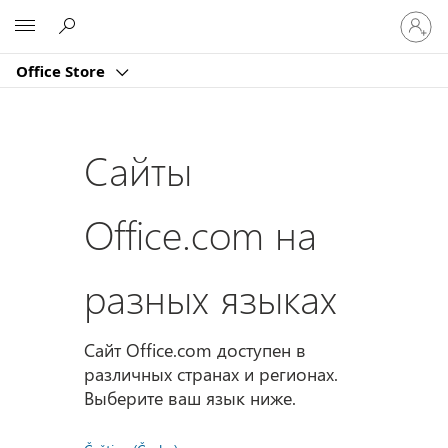
Войдит
Microsoft
в
учетну
Office Store
запись
Сайты
Office.com на
разных языках
Сайт Office.com доступен в
различных странах и регионах.
Выберите ваш язык ниже.