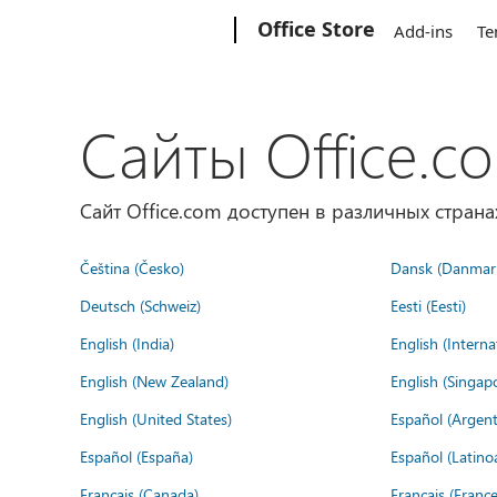
Microsoft
Office Store
Add-ins
Te
Сайты Office.c
Сайт Office.com доступен в различных страна
Čeština (Česko)
Dansk (Danmar
Deutsch (Schweiz)
Eesti (Eesti)
English (India)
English (Interna
English (New Zealand)
English (Singap
English (United States)
Español (Argent
Español (España)
Español (Latino
Français (Canada)
Français (France