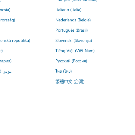
nesia)
Italiano (Italia)
rország)
Nederlands (België)
Português (Brasil)
venská republika)
Slovenski (Slovenija)
e)
Tiếng Việt (Việt Nam)
гария)
Русский (Россия)
عربي ()
ไทย (ไทย)
繁體中文 (台灣)