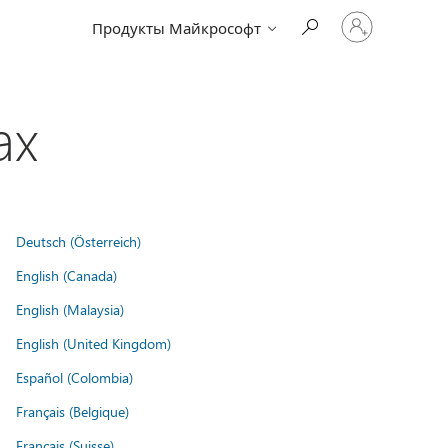
Войдите
Продукты Майкрософт
в
учетную
запись
ах
Deutsch (Österreich)
English (Canada)
English (Malaysia)
English (United Kingdom)
Español (Colombia)
Français (Belgique)
Français (Suisse)