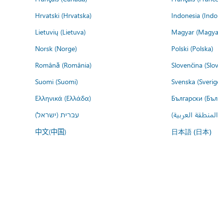
Hrvatski (Hrvatska)
Indonesia (Indo
Lietuvių (Lietuva)
Magyar (Magya
Norsk (Norge)
Polski (Polska)
Română (România)
Slovenčina (Slo
Suomi (Suomi)
Svenska (Sverig
Ελληνικά (Ελλάδα)
Български (Бъл
المنطقة العربية
עברית (ישראל)
中文(中国)
日本語 (日本)