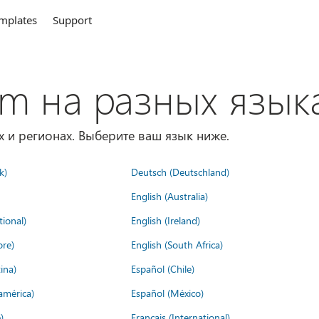
mplates
Support
om на разных язык
х и регионах. Выберите ваш язык ниже.
k)
Deutsch (Deutschland)
English (Australia)
tional)
English (Ireland)
ore)
English (South Africa)
ina)
Español (Chile)
américa)
Español (México)
)
Français (International)