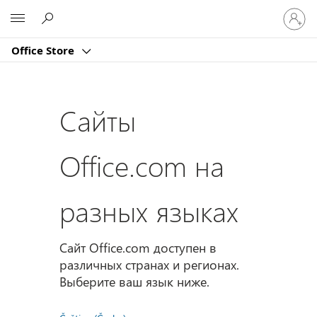
Войдит
Microsoft
в
учетну
Office Store
запись
Сайты
Office.com на
разных языках
Сайт Office.com доступен в
различных странах и регионах.
Выберите ваш язык ниже.