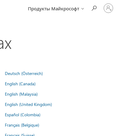
Войдите
Продукты Майкрософт
в
учетную
запись
ах
Deutsch (Österreich)
English (Canada)
English (Malaysia)
English (United Kingdom)
Español (Colombia)
Français (Belgique)
Français (Suisse)