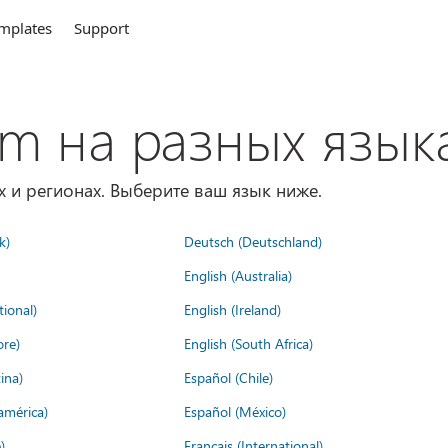
mplates
Support
om на разных язык
х и регионах. Выберите ваш язык ниже.
k)
Deutsch (Deutschland)
English (Australia)
tional)
English (Ireland)
ore)
English (South Africa)
ina)
Español (Chile)
américa)
Español (México)
)
Français (International)