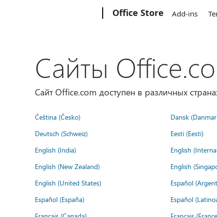
Microsoft
Office Store
Add-ins
Te
Сайты Office.c
Сайт Office.com доступен в различных страна
Čeština (Česko)
Dansk (Danmar
Deutsch (Schweiz)
Eesti (Eesti)
English (India)
English (Interna
English (New Zealand)
English (Singap
English (United States)
Español (Argent
Español (España)
Español (Latino
Français (Canada)
Français (France