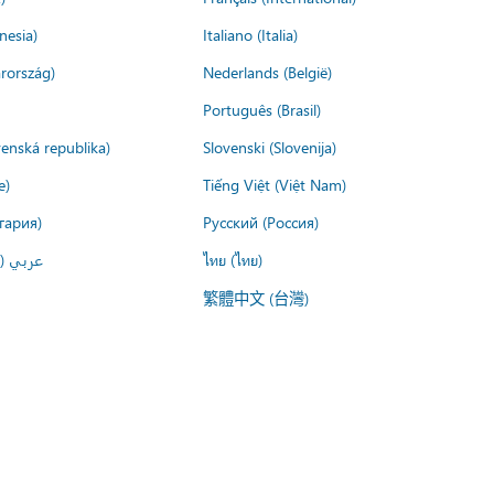
nesia)
Italiano (Italia)
rország)
Nederlands (België)
Português (Brasil)
venská republika)
Slovenski (Slovenija)
e)
Tiếng Việt (Việt Nam)
гария)
Русский (Россия)
عربي ()
ไทย (ไทย)
繁體中文 (台灣)