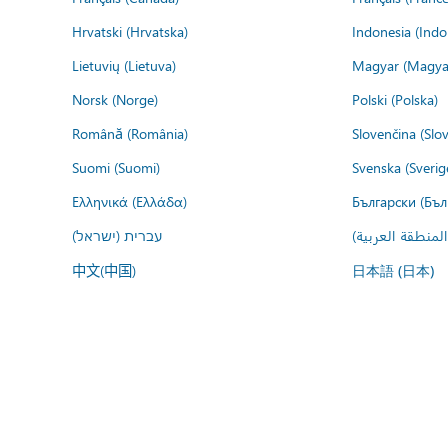
Hrvatski (Hrvatska)
Indonesia (Indo
Lietuvių (Lietuva)
Magyar (Magya
Norsk (Norge)
Polski (Polska)
Română (România)
Slovenčina (Slo
Suomi (Suomi)
Svenska (Sverig
Ελληνικά (Ελλάδα)
Български (Бъл
المنطقة العربية
עברית (ישראל)
中文(中国)
日本語 (日本)