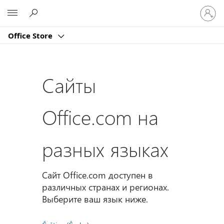
Войдит
Microsoft
в
учетну
Office Store
запись
Сайты
Office.com на
разных языках
Сайт Office.com доступен в
различных странах и регионах.
Выберите ваш язык ниже.