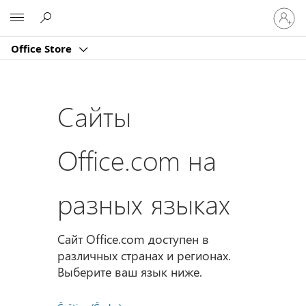
Войдит
Microsoft
в
учетну
Office Store
запись
Сайты
Office.com на
разных языках
Сайт Office.com доступен в
различных странах и регионах.
Выберите ваш язык ниже.