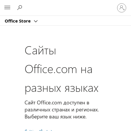
Войдит
Microsoft
в
учетну
Office Store
запись
Сайты
Office.com на
разных языках
Сайт Office.com доступен в
различных странах и регионах.
Выберите ваш язык ниже.