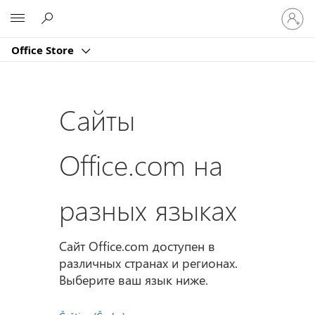
Войдит
Microsoft
в
учетну
Office Store
запись
Сайты
Office.com на
разных языках
Сайт Office.com доступен в
различных странах и регионах.
Выберите ваш язык ниже.