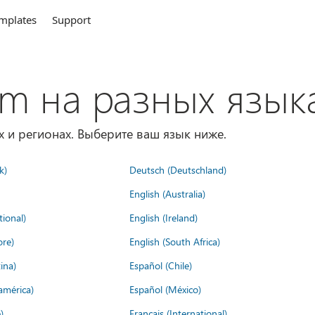
mplates
Support
om на разных язык
х и регионах. Выберите ваш язык ниже.
k)
Deutsch (Deutschland)
English (Australia)
tional)
English (Ireland)
ore)
English (South Africa)
ina)
Español (Chile)
américa)
Español (México)
)
Français (International)