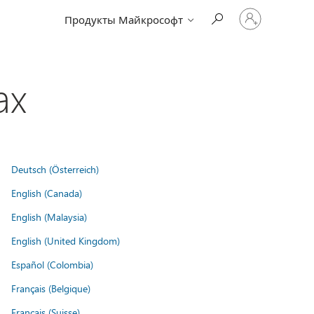
Войдите
Продукты Майкрософт
в
учетную
запись
ах
Deutsch (Österreich)
English (Canada)
English (Malaysia)
English (United Kingdom)
Español (Colombia)
Français (Belgique)
Français (Suisse)