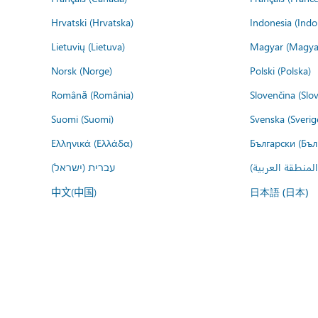
Hrvatski (Hrvatska)
Indonesia (Indo
Lietuvių (Lietuva)
Magyar (Magya
Norsk (Norge)
Polski (Polska)
Română (România)
Slovenčina (Slo
Suomi (Suomi)
Svenska (Sverig
Ελληνικά (Ελλάδα)
Български (Бъл
المنطقة العربية
עברית (ישראל)
中文(中国)
日本語 (日本)