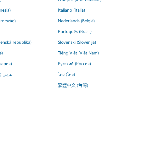
nesia)
Italiano (Italia)
rország)
Nederlands (België)
Português (Brasil)
venská republika)
Slovenski (Slovenija)
e)
Tiếng Việt (Việt Nam)
гария)
Русский (Россия)
عربي ()
ไทย (ไทย)
繁體中文 (台灣)