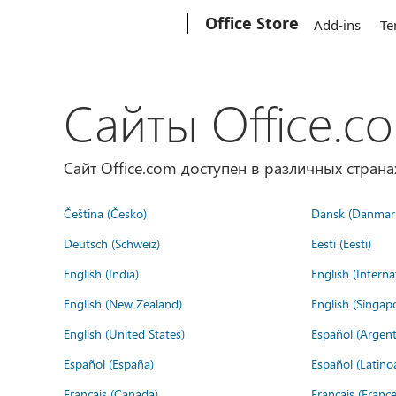
Microsoft
Office Store
Add-ins
Te
Сайты Office.c
Сайт Office.com доступен в различных страна
Čeština (Česko)
Dansk (Danmar
Deutsch (Schweiz)
Eesti (Eesti)
English (India)
English (Interna
English (New Zealand)
English (Singap
English (United States)
Español (Argent
Español (España)
Español (Latino
Français (Canada)
Français (France