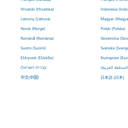
Hrvatski (Hrvatska)
Indonesia (Indo
Lietuvių (Lietuva)
Magyar (Magya
Norsk (Norge)
Polski (Polska)
Română (România)
Slovenčina (Slo
Suomi (Suomi)
Svenska (Sverig
Ελληνικά (Ελλάδα)
Български (Бъл
المنطقة العربية
עברית (ישראל)
中文(中国)
日本語 (日本)