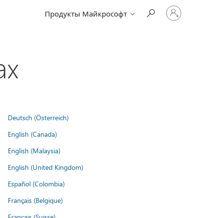
Войдите
Продукты Майкрософт
в
учетную
запись
ах
Deutsch (Österreich)
English (Canada)
English (Malaysia)
English (United Kingdom)
Español (Colombia)
Français (Belgique)
Français (Suisse)