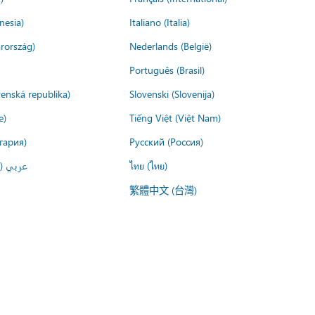
nesia)
Italiano (Italia)
rország)
Nederlands (België)
Português (Brasil)
venská republika)
Slovenski (Slovenija)
e)
Tiếng Việt (Việt Nam)
гария)
Русский (Россия)
عربي ()
ไทย (ไทย)
繁體中文 (台灣)