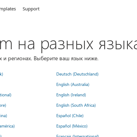
mplates
Support
om на разных язык
х и регионах. Выберите ваш язык ниже.
k)
Deutsch (Deutschland)
English (Australia)
tional)
English (Ireland)
ore)
English (South Africa)
ina)
Español (Chile)
américa)
Español (México)
)
Français (International)