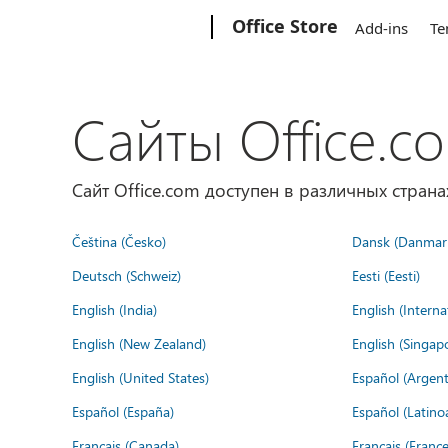
Microsoft
Office Store
Add-ins
Te
Сайты Office.c
Сайт Office.com доступен в различных страна
Čeština (Česko)
Dansk (Danmar
Deutsch (Schweiz)
Eesti (Eesti)
English (India)
English (Interna
English (New Zealand)
English (Singap
English (United States)
Español (Argent
Español (España)
Español (Latino
Français (Canada)
Français (France