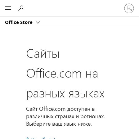
Войдит
Microsoft
в
учетну
Office Store
запись
Сайты
Office.com на
разных языках
Сайт Office.com доступен в
различных странах и регионах.
Выберите ваш язык ниже.