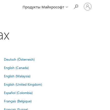
Войдите
Продукты Майкрософт
в
учетную
запись
ах
Deutsch (Österreich)
English (Canada)
English (Malaysia)
English (United Kingdom)
Español (Colombia)
Français (Belgique)
Français (Suisse)