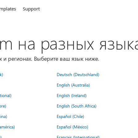
mplates
Support
om на разных язык
х и регионах. Выберите ваш язык ниже.
k)
Deutsch (Deutschland)
English (Australia)
tional)
English (Ireland)
ore)
English (South Africa)
ina)
Español (Chile)
américa)
Español (México)
)
Français (International)