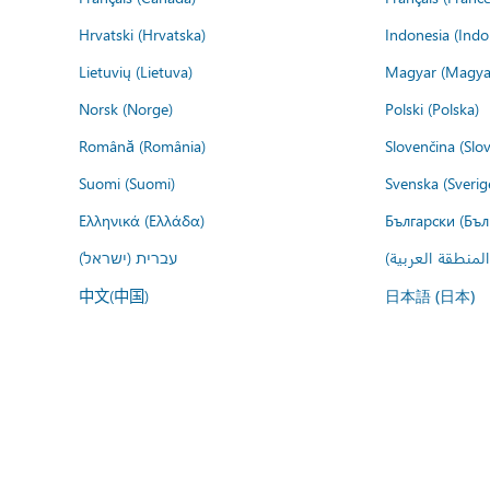
Hrvatski (Hrvatska)
Indonesia (Indo
Lietuvių (Lietuva)
Magyar (Magya
Norsk (Norge)
Polski (Polska)
Română (România)
Slovenčina (Slo
Suomi (Suomi)
Svenska (Sverig
Ελληνικά (Ελλάδα)
Български (Бъл
المنطقة العربية
עברית (ישראל)
中文(中国)
日本語 (日本)