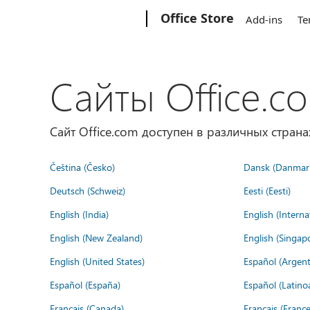
Microsoft
Office Store
Add-ins
Te
Сайты Office.c
Сайт Office.com доступен в различных страна
Čeština (Česko)
Dansk (Danmar
Deutsch (Schweiz)
Eesti (Eesti)
English (India)
English (Interna
English (New Zealand)
English (Singap
English (United States)
Español (Argent
Español (España)
Español (Latino
Français (Canada)
Français (France