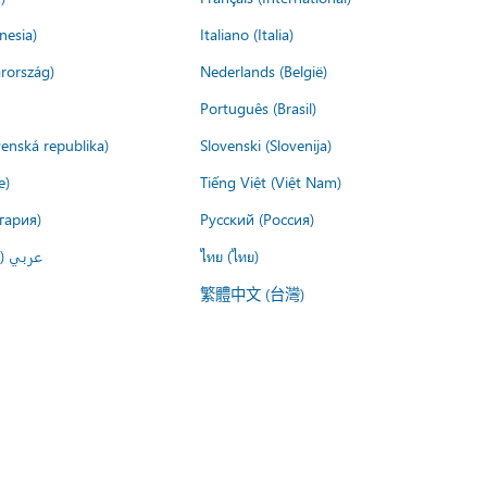
nesia)
Italiano (Italia)
rország)
Nederlands (België)
Português (Brasil)
venská republika)
Slovenski (Slovenija)
e)
Tiếng Việt (Việt Nam)
гария)
Русский (Россия)
عربي ()
ไทย (ไทย)
繁體中文 (台灣)