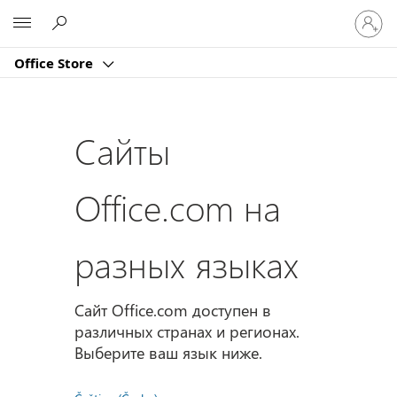
Войдит
Microsoft
в
учетну
Office Store
запись
Сайты
Office.com на
разных языках
Сайт Office.com доступен в
различных странах и регионах.
Выберите ваш язык ниже.