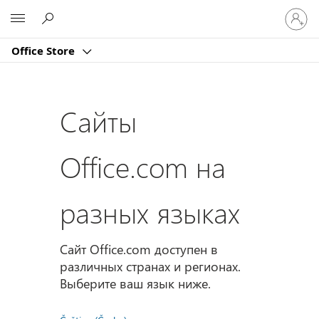
Войдит
Microsoft
в
учетну
Office Store
запись
Сайты
Office.com на
разных языках
Сайт Office.com доступен в
различных странах и регионах.
Выберите ваш язык ниже.