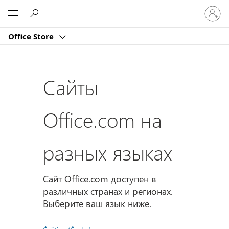
Войдит
Microsoft
в
учетну
Office Store
запись
Сайты
Office.com на
разных языках
Сайт Office.com доступен в
различных странах и регионах.
Выберите ваш язык ниже.