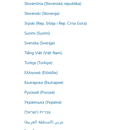
Slovenčina (Slovenská republika)
Slovenski (Slovenija)
Srpski (Rep. Srbija i Rep. Crna Gora)
Suomi (Suomi)
Svenska (Sverige)
Tiếng Việt (Việt Nam)
Türkçe (Türkiye)
Ελληνικά (Ελλάδα)
Български (България)
Русский (Россия)
Українська (Україна)
עברית (ישראל)
عربي (المنطقة العربية)