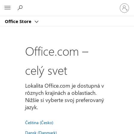
Prihlást
Microsoft
sa
k
Office Store
svojmu
kontu
Office.com –
celý svet
Lokalita Office.com je dostupná v
rôznych krajinách a oblastiach.
Nižšie si vyberte svoj preferovaný
jazyk.
Čeština (Česko)
Dansk (Danmark)