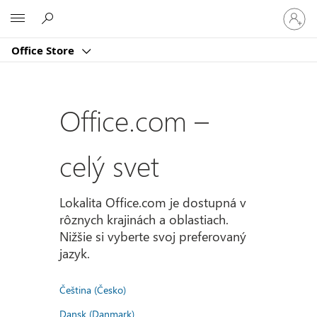
Prihlást
Microsoft
sa
k
Office Store
svojmu
kontu
Office.com –
celý svet
Lokalita Office.com je dostupná v
rôznych krajinách a oblastiach.
Nižšie si vyberte svoj preferovaný
jazyk.
Čeština (Česko)
Dansk (Danmark)