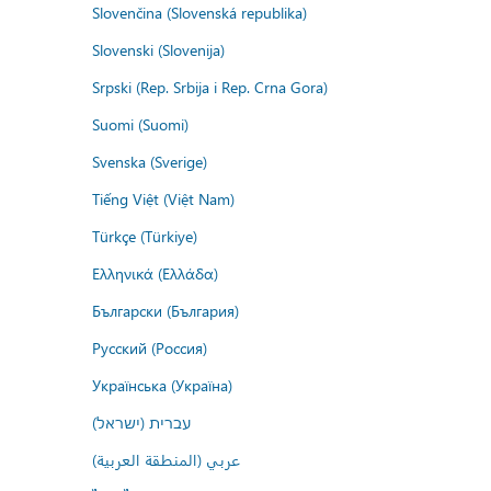
Slovenčina (Slovenská republika)
Slovenski (Slovenija)
Srpski (Rep. Srbija i Rep. Crna Gora)
Suomi (Suomi)
Svenska (Sverige)
Tiếng Việt (Việt Nam)
Türkçe (Türkiye)
Ελληνικά (Ελλάδα)
Български (България)
Русский (Россия)
Українська (Україна)
עברית (ישראל)
عربي (المنطقة العربية)