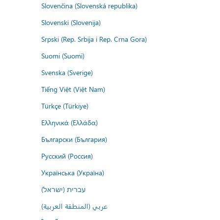
Slovenčina (Slovenská republika)
Slovenski (Slovenija)
Srpski (Rep. Srbija i Rep. Crna Gora)
Suomi (Suomi)
Svenska (Sverige)
Tiếng Việt (Việt Nam)
Türkçe (Türkiye)
Ελληνικά (Ελλάδα)
Български (България)
Русский (Россия)
Українська (Україна)
עברית (ישראל)
عربي (المنطقة العربية)