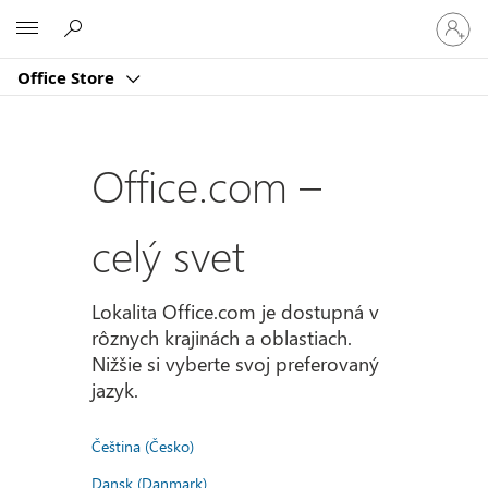
Prihlást
Microsoft
sa
k
Office Store
svojmu
kontu
Office.com –
celý svet
Lokalita Office.com je dostupná v
rôznych krajinách a oblastiach.
Nižšie si vyberte svoj preferovaný
jazyk.
Čeština (Česko)
Dansk (Danmark)