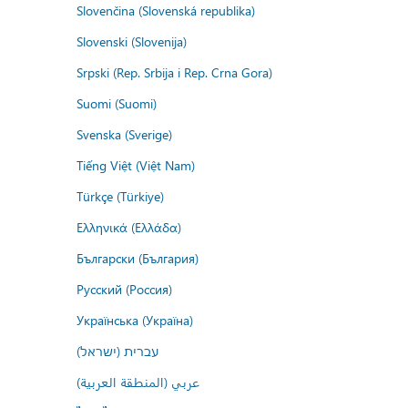
Slovenčina (Slovenská republika)
Slovenski (Slovenija)
Srpski (Rep. Srbija i Rep. Crna Gora)
Suomi (Suomi)
Svenska (Sverige)
Tiếng Việt (Việt Nam)
Türkçe (Türkiye)
Ελληνικά (Ελλάδα)
Български (България)
Русский (Россия)
Українська (Україна)
עברית (ישראל)
عربي (المنطقة العربية)