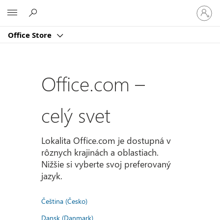
Prihlást
Microsoft
sa
k
Office Store
svojmu
kontu
Office.com –
celý svet
Lokalita Office.com je dostupná v
rôznych krajinách a oblastiach.
Nižšie si vyberte svoj preferovaný
jazyk.
Čeština (Česko)
Dansk (Danmark)